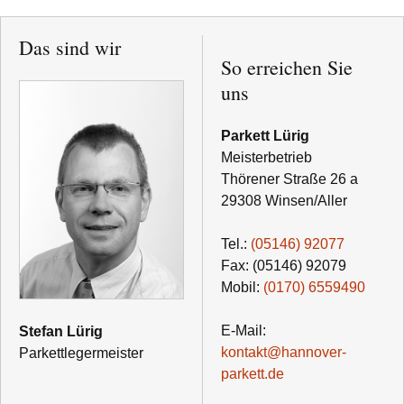
Das sind wir
So erreichen Sie
uns
Parkett Lürig
Meisterbetrieb
Thörener Straße 26 a
29308 Winsen/Aller
Tel.:
(
0
5
1
46)
9
2
0
77
Fax: (
0
5
1
46)
9
2
0
79
Mobil:
(0
1
70)
6
5
5
9
4
90
E-Mail:
Stefan Lürig
kontakt@hannover-
Parkettlegermeister
parkett.de