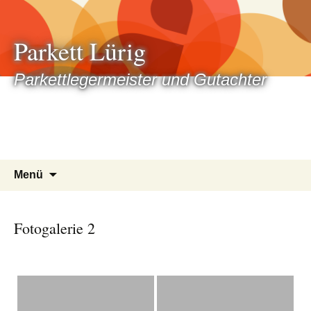
Zum
Inhalt
Parkett Lürig
springen
Parkettlegermeister und Gutachter
Menü
Fotogalerie 2