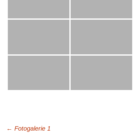
Beitragsnavigation
←
Fotogalerie 1